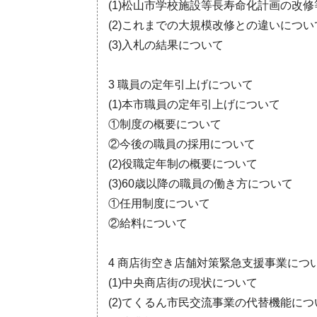
(1)松山市学校施設等長寿命化計画の改
(2)これまでの大規模改修との違いについ
(3)入札の結果について
3 職員の定年引上げについて
(1)本市職員の定年引上げについて
①制度の概要について
②今後の職員の採用について
(2)役職定年制の概要について
(3)60歳以降の職員の働き方について
①任用制度について
②給料について
4 商店街空き店舗対策緊急支援事業につ
(1)中央商店街の現状について
(2)てくるん市民交流事業の代替機能につ