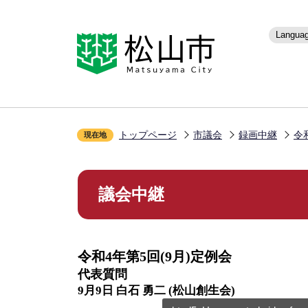
こ
の
ペ
Langua
ー
ジ
の
先
頭
で
トップページ
市議会
録画中継
令
す
現在地
本
文
議会中継
こ
こ
か
ら
令和4年第5回(9月)定例会
代表質問
9月9日 白石 勇二 (松山創生会)