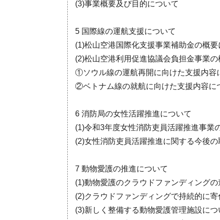
(3)事業概要及び目的について
5 国際線の運航支援について
(1)松山空港国際化支援事業補助金の概
(2)松山空港利用促進協議会負担金事業
①ソウル線の運航再開に向けた支援内容
②ベトナム線の就航に向けた支援内容に
6 消防局の女性活躍推進について
(1)令和3年度女性消防吏員活躍推進事
(2)女性消防吏員活躍推進に関する今後
7 動物愛護の推進について
(1)動物愛護のクラウドファンディング
(2)クラウドファンディングで持続的に
(3)新しく整備する動物愛護管理施設につ