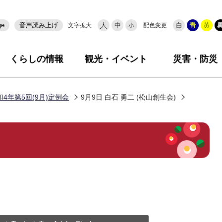
ge
音声読み上げ
文字拡大
配色変更
くらしの情報
観光・イベント
災害・防災
和4年第5回(9月)定例会
9月9日 白石 勇二 (松山創生会)