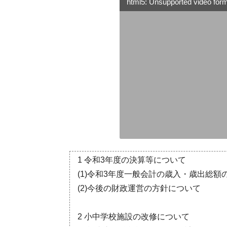
html5: Unsupported video forma
1 令和3年度の決算等について
(1)令和3年度一般会計の歳入・歳出総
(2)今後の財政運営の方針について
2 小中学校施設の改修について