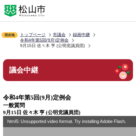
こ
の
Language
音声読み上げ
ペ
文字拡大
ー
ジ
配色変更
の
トップページ
市議会
録画中継
現在地
令和4年第5回(9月)定例会
先
お気に入り
9月15日 佐々木 亨 (公明党議員団)
頭
で
す
本
文
議会中継
こ
こ
くらしの情報
か
ら
令和4年第5回(9月)定例会
観光・イベント
一般質問
9月15日 佐々木 亨 (公明党議員団)
html5: Unsupported video format. Try installing Adobe Flash.
災害・防災