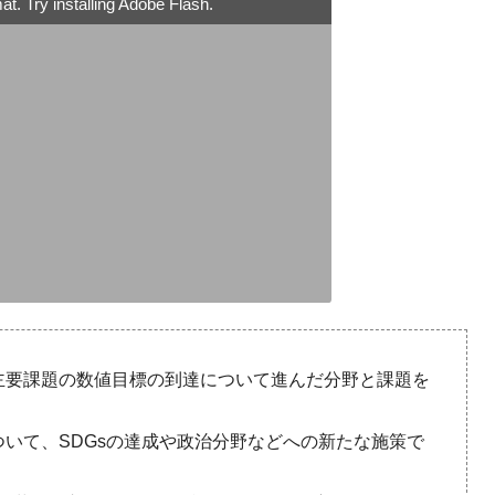
t. Try installing Adobe Flash.
の主要課題の数値目標の到達について進んだ分野と課題を
ついて、SDGsの達成や政治分野などへの新たな施策で