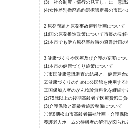
(3)「社会制度・慣行の見直し」に「意
(4)女性差別撤廃条約選択議定書の市民
2 原発問題と原発事故避難計画について
(1)国の原発推進政策について市長の見
(2)本市でも伊方原発事故時の避難計画
3 健康づくりや医療及び介護の充実につ
(1)本市の健康づくり施策について
①市民健康意識調査の結果と、健康寿命
②健康づくりのために公民館を使用する
③国保加入者のがん検診無料化を継続す
(2)75歳以上の後期高齢者で医療費窓口
(3)介護保険と高齢者施設整備について
①第8期松山市高齢者福祉計画・介護保
養護老人ホームの待機者の解消が図られ