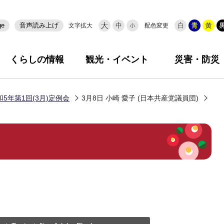
ge
音声読み上げ
文字拡大
配色変更
くらしの情報
観光・イベント
災害・防災
和5年第1回(3月)定例会
3月8日 小崎 愛子 (日本共産党議員団)