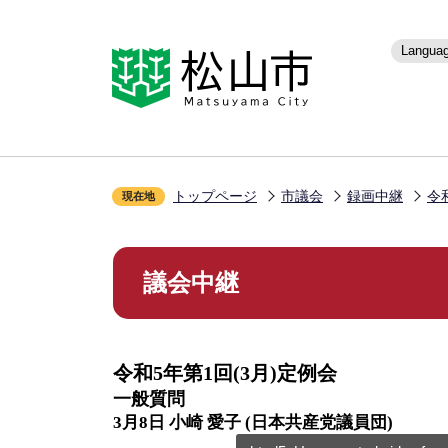
こ
の
ペ
Langua
ー
ジ
の
先
頭
で
トップページ
市議会
録画中継
令
す
現在地
本
文
議会中継
こ
こ
か
ら
令和5年第1回(3月)定例会
一般質問
3月8日 小崎 愛子 (日本共産党議員団)