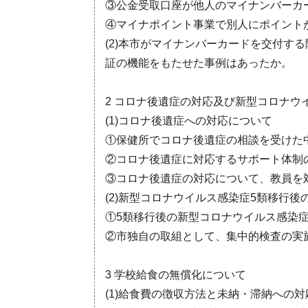
③公金受取口座が他人のマイナンバーカ
④マイナポイント事業で別人にポイント
(2)本市がマイナンバーカードを交付す
証の機能をもたせた事例はあったか。
2 コロナ後遺症の対応及び新型コロナウ
(1)コロナ後遺症への対応について
①保健所でコロナ後遺症の相談を受けた
②コロナ後遺症に対応するサポート体制
③コロナ後遺症の対応について、教員を
(2)新型コロナウイルス感染症5類移行
①5類移行後の新型コロナウイルス感染
②市独自の取組として、集中的検査の実
3 学校給食の無償化について
(1)給食費の徴収方法と未納・滞納への