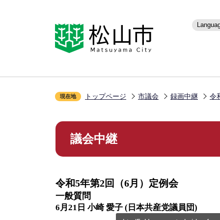
こ
の
ペ
Langua
ー
ジ
の
先
頭
で
トップページ
市議会
録画中継
令
す
現在地
本
文
議会中継
こ
こ
か
ら
令和5年第2回（6月）定例会
一般質問
6月21日 小崎 愛子 (日本共産党議員団)