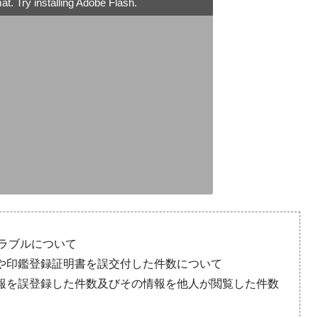
t. Try installing Adobe Flash.
トラブルについて
や印鑑登録証明書を誤交付した件数について
報を誤登録した件数及びその情報を他人が閲覧した件数