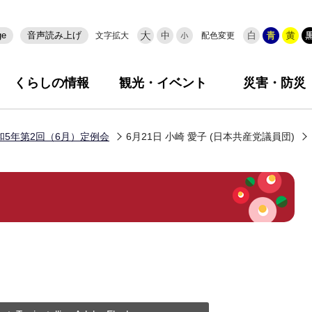
ge
音声読み上げ
文字拡大
配色変更
くらしの情報
観光・イベント
災害・防災
和5年第2回（6月）定例会
6月21日 小崎 愛子 (日本共産党議員団)