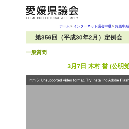
ホーム
>
インターネット議会中継
>
録画中継
第356回（平成30年2月）定例会
一般質問
3月7日 木村 誉 (公明党
html5: Unsupported video format. Try installing Adobe Flash