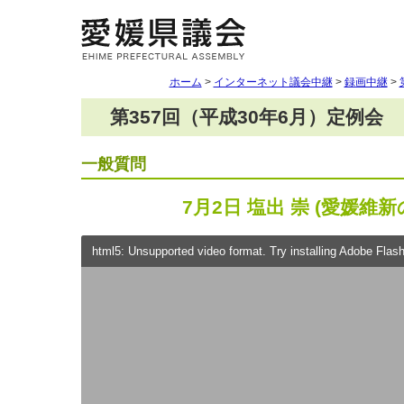
ホーム
>
インターネット議会中継
>
録画中継
>
第357回（平成30年6月）定例会
一般質問
7月2日 塩出 崇 (愛媛維新
html5: Unsupported video format. Try installing Adobe Flash