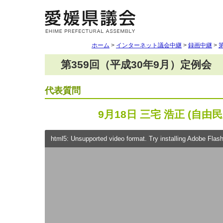
ホーム
>
インターネット議会中継
>
録画中継
>
第359回（平成30年9月）定例会
代表質問
9月18日 三宅 浩正 (自由
html5: Unsupported video format. Try installing Adobe Flash