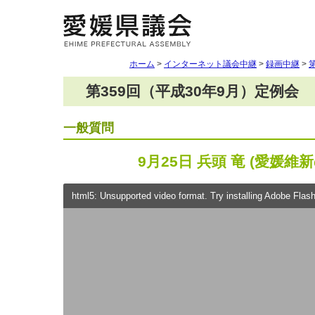
ホーム
>
インターネット議会中継
>
録画中継
>
第359回（平成30年9月）定例会
一般質問
9月25日 兵頭 竜 (愛媛維
html5: Unsupported video format. Try installing Adobe Flash