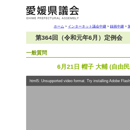
ホーム
>
インターネット議会中継
>
録画中継
>
第364回（令和元年6月）定例会
一般質問
6月21日 帽子 大輔 (自由
html5: Unsupported video format. Try installing Adobe Flash