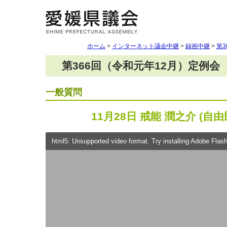
ホーム
>
インターネット議会中継
>
録画中継
>
第
第366回（令和元年12月）定例会
一般質問
11月28日 戒能 潤之介 (自
html5: Unsupported video format. Try installing Adobe Flash