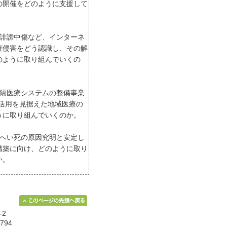
の開催をどのように支援して
る誹謗中傷など、インターネ
権侵害をどう認識し、その解
のように取り組んでいくの
遠隔医療システムの整備事業
の活用を見据えた地域医療の
うに取り組んでいくのか。
イへい死の原因究明と安定し
構築に向け、どのように取り
か。
-2
794