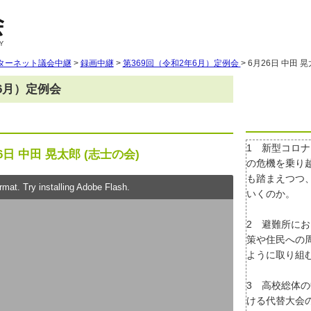
ターネット議会中継
>
録画中継
>
第369回（令和2年6月）定例会
> 6月26日 中田 
年6月）定例会
1 新型コロ
6日 中田 晃太郎 (志士の会)
の危機を乗り
も踏まえつつ
mat. Try installing Adobe Flash.
いくのか。
2 避難所に
策や住民への
ように取り組
3 高校総体
ける代替大会