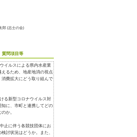
晃太郎 (志士の会)
質問項目等
ナウイルスによる県内水産業
越えるため、地産地消の視点
、消費拡大にどう取り組んで
おける新型コロナウイルス対
周知に、市町と連携してどの
むのか。
の中止に伴う各競技団体にお
の検討状況はどうか。また、