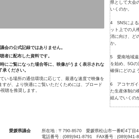
県として大会
いくのか。
4 SNSによ
ット上での人
消に向け、ど
か。
議会の公式記録ではありません。
聴者に配布した資料です。
5 愛南地域
を始め、5G
時にご覧になった場合等に、映像がうまく表示されな
了承ください。
確保にどのよ
っている場所の通信環境に応じて、最適な速度で映像を
6 アコヤガ
ますが、より快適にご覧いただくためには、ブロード
の視聴を推奨します。
た生産体制の
組んでいくの
愛媛県議会
所在地 : 〒790-8570 愛媛県松山市一番町4丁目4
電話番号 : (089)941-8791 FAX番号 : (089)941-8