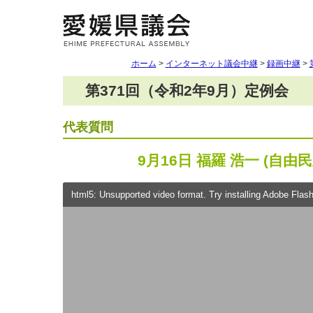
ホーム
>
インターネット議会中継
>
録画中継
>
第371回（令和2年9月）定例会
代表質問
9月16日 福羅 浩一 (自由
html5: Unsupported video format. Try installing Adobe Flash