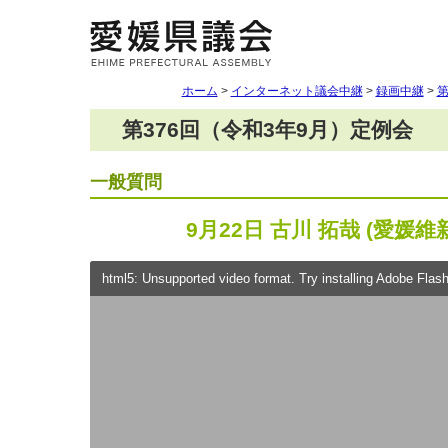
ホーム
>
インターネット議会中継
>
録画中継
>
第
第376回（令和3年9月）定例会
一般質問
9月22日 古川 拓哉 (愛媛維
html5: Unsupported video format. Try installing Adobe Flash