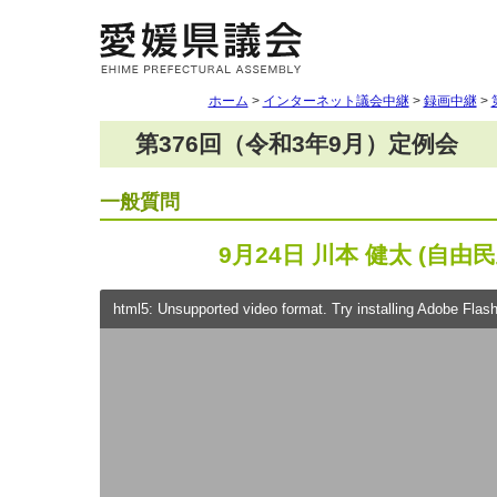
ホーム
>
インターネット議会中継
>
録画中継
>
第376回（令和3年9月）定例会
一般質問
9月24日 川本 健太 (自由
html5: Unsupported video format. Try installing Adobe Flash