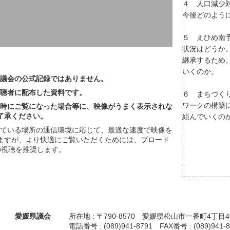
４ 人口減少
今後どのよう
５ えひめ南
状況はどうか
継承するため
いくのか。
議会の公式記録ではありません。
聴者に配布した資料です。
６ まちづく
ワークの構築
時にご覧になった場合等に、映像がうまく表示されな
了承ください。
組んでいくの
っている場所の通信環境に応じて、最適な速度で映像を
ますが、より快適にご覧いただくためには、ブロード
の視聴を推奨します。
愛媛県議会
所在地 : 〒790-8570 愛媛県松山市一番町4丁目4
電話番号 : (089)941-8791 FAX番号 : (089)941-8