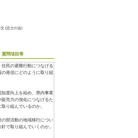
博文 (志士の会)
質問項目等
、住民の避難行動につなげる
報の発信にどのように取り組
。
認知度向上を始め、県内事業
や販売力の強化につなげるた
に取り組んでいるのか。
校の部活動の地域移行につい
方針で取り組んでいくのか。