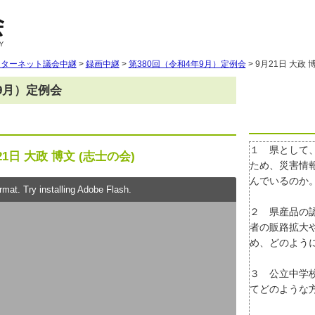
ンターネット議会中継
>
録画中継
>
第380回（令和4年9月）定例会
> 9月21日 大政 
年9月）定例会
１ 県として
21日 大政 博文 (志士の会)
ため、災害情
んでいるのか
mat. Try installing Adobe Flash.
２ 県産品の
者の販路拡大
め、どのよう
３ 公立中学
てどのような