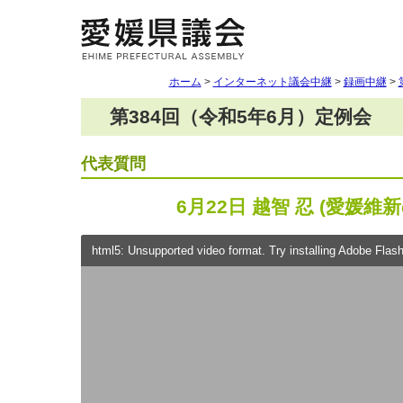
ホーム
>
インターネット議会中継
>
録画中継
>
第384回（令和5年6月）定例会
代表質問
6月22日 越智 忍 (愛媛維
html5: Unsupported video format. Try installing Adobe Flash