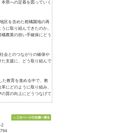
、本県への定着を図っていく
浦地区を含めた柑橘園地の再
ように取り組んできたのか。
柑橘農業の担い手確保にどう
。
の社会とのつながりの確保や
けた支援に、どう取り組んで
用した教育を進める中で、教
改革にどのように取り組み、
びの質の向上にどうつなげて
-2
794