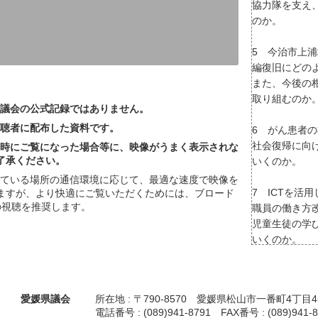
協力隊を支え
のか。
5 今治市上
編復旧にどの
また、今後の
取り組むのか
議会の公式記録ではありません。
聴者に配布した資料です。
6 がん患者
社会復帰に向
時にご覧になった場合等に、映像がうまく表示されな
了承ください。
いくのか。
っている場所の通信環境に応じて、最適な速度で映像を
7 ICTを活
ますが、より快適にご覧いただくためには、ブロード
の視聴を推奨します。
職員の働き方
児童生徒の学
いくのか。
愛媛県議会
所在地 : 〒790-8570 愛媛県松山市一番町4丁目4
電話番号 : (089)941-8791 FAX番号 : (089)941-8