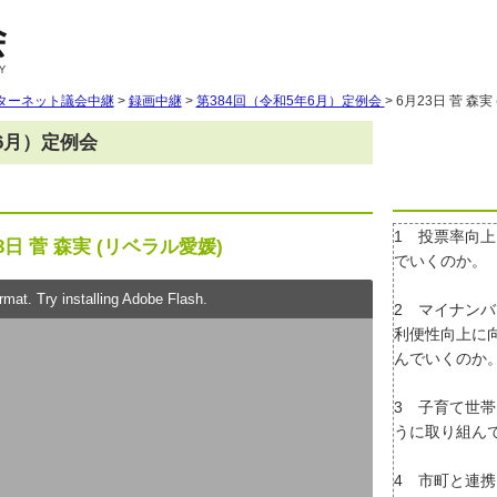
ターネット議会中継
>
録画中継
>
第384回（令和5年6月）定例会
> 6月23日 菅 森
年6月）定例会
1 投票率向
3日 菅 森実 (リベラル愛媛)
でいくのか。
mat. Try installing Adobe Flash.
2 マイナン
利便性向上に
んでいくのか
3 子育て世
うに取り組ん
4 市町と連