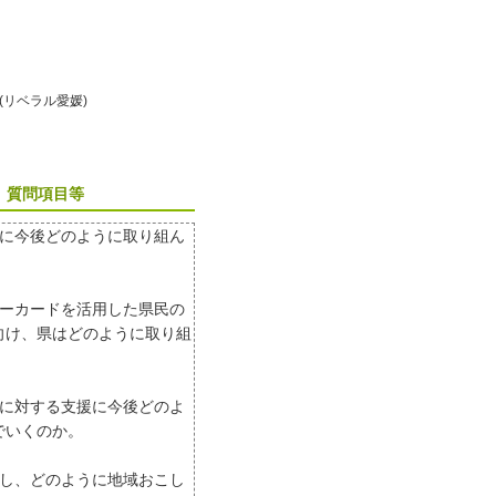
実 (リベラル愛媛)
質問項目等
上に今後どのように取り組ん
バーカードを活用した県民の
向け、県はどのように取り組
。
帯に対する支援に今後どのよ
でいくのか。
携し、どのように地域おこし