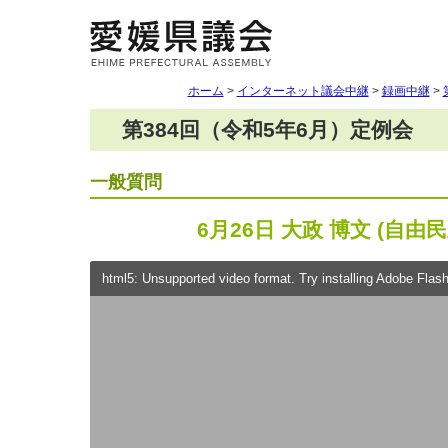
ホーム
>
インターネット議会中継
>
録画中継
>
第384回（令和5年6月）定例会
一般質問
6月26日 大政 博文 (自由
html5: Unsupported video format. Try installing Adobe Flash