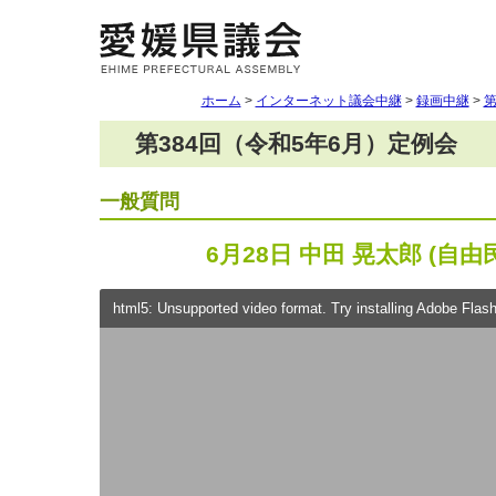
ホーム
>
インターネット議会中継
>
録画中継
>
第
第384回（令和5年6月）定例会
一般質問
6月28日 中田 晃太郎 (自由
html5: Unsupported video format. Try installing Adobe Flash