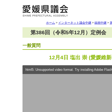
ホーム
>
インターネット議会中継
>
録画中継
>
第386回（令和5年12月）定例会
一般質問
12月4日 塩出 崇 (愛媛維
html5: Unsupported video format. Try installing Adobe Flash