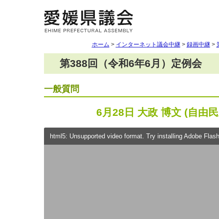
ホーム
>
インターネット議会中継
>
録画中継
>
第388回（令和6年6月）定例会
一般質問
6月28日 大政 博文 (自由
html5: Unsupported video format. Try installing Adobe Flash