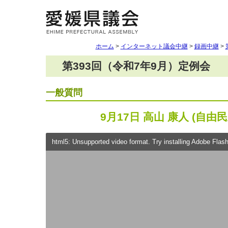
ホーム
>
インターネット議会中継
>
録画中継
>
第393回（令和7年9月）定例会
一般質問
9月17日 高山 康人 (自由
html5: Unsupported video format. Try installing Adobe Flash