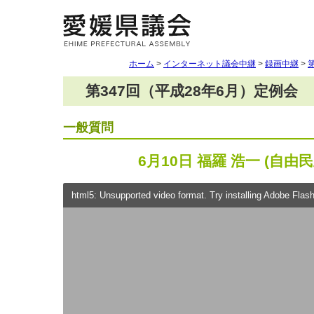
ホーム
>
インターネット議会中継
>
録画中継
>
第347回（平成28年6月）定例会
一般質問
6月10日 福羅 浩一 (自由
html5: Unsupported video format. Try installing Adobe Flash