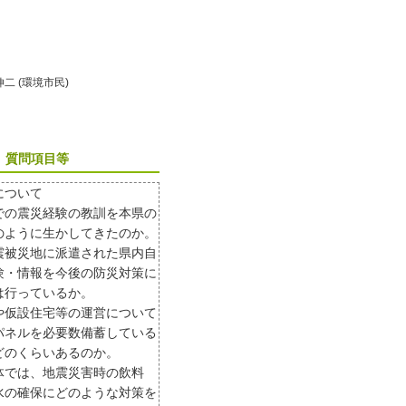
伸二 (環境市民)
質問項目等
について
での震災経験の教訓を本県の
のように生かしてきたのか。
震被災地に派遣された県内自
験・情報を今後の防災対策に
は行っているか。
や仮設住宅等の運営について
パネルを必要数備蓄している
どのくらいあるのか。
体では、地震災害時の飲料
水の確保にどのような対策を