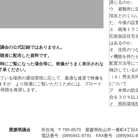
講じるのか。
ウ 避難所に
現在どのくら
た、今後の設
エ 南海トラ
応急仮設住宅
はあるのか。
議会の公式記録ではありません。
オ 住民のつ
聴者に配布した資料です。
ィ機能を持た
配置方法等に
時にご覧になった場合等に、映像がうまく表示されな
了承ください。
検討している
（４）男女共
っている場所の通信環境に応じて、最適な速度で映像を
について
ますが、より快適にご覧いただくためには、ブロード
の視聴を推奨します。
ア 本県の防
合を３０％以
イ 県民環境
０％以上にす
ウ 東日本大
において、女
愛媛県議会
所在地 : 〒790-8570 愛媛県松山市一番町4丁目4
が指摘された
電話番号 : (089)941-8791 FAX番号 : (089)941-8
エ 避難所や