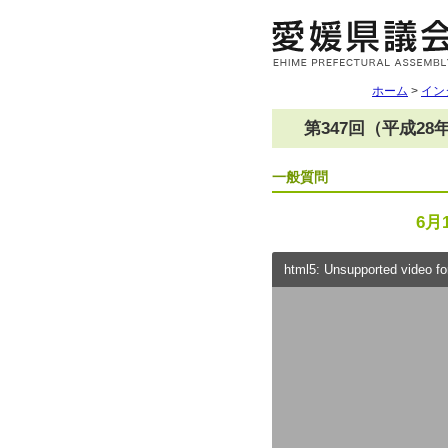
ホーム
>
イン
第347回（平成28
一般質問
6月
html5: Unsupported video for