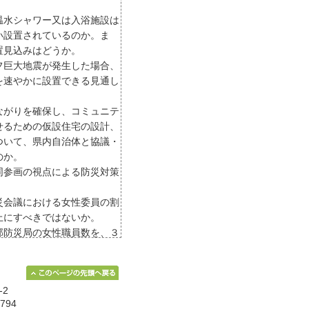
温水シャワー又は入浴施設は
い設置されているのか。ま
置見込みはどうか。
フ巨大地震が発生した場合、
を速やかに設置できる見通し
ながりを確保し、コミュニテ
せるための仮設住宅の設計、
ついて、県内自治体と協議・
のか。
同参画の視点による防災対策
災会議における女性委員の割
上にすべきではないか。
部防災局の女性職員数を、３
べきではないか。
震災や熊本地震の避難所運営
性避難者への対応の立ち遅れ
-2
点についての見解はどうか。
794
仮設住宅、備蓄品の在り方に