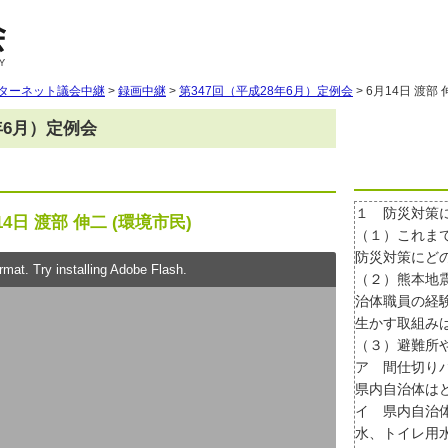
ターネット議会中継
>
録画中継
>
第347回（平成28年6月）定例会
> 6月14日 渡部 
年6月）定例会
１ 防災対策
14日 渡部 伸二 (環境市民)
（１）これま
防災対策にど
mat. Try installing Adobe Flash.
（２）熊本地
治体職員の経
生かす取組み
（３）避難所
ア 間仕切り
県内自治体は
イ 県内自治
水、トイレ用