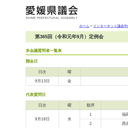
ホーム
>
インターネット議会中
第365回（令和元年9月）定例会
本会議質問者一覧表
開会日
日次
曜
9月13日
金
代表質問日
日次
曜
順序
1
福
9月18日
水
2
西