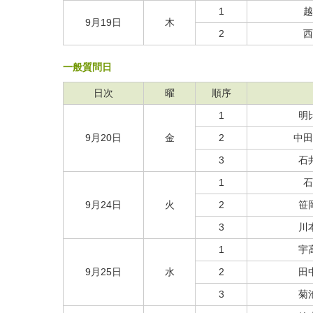
1
越
9月19日
木
2
西
一般質問日
日次
曜
順序
1
明
9月20日
金
2
中田
3
石
1
石
9月24日
火
2
笹
3
川
1
宇
9月25日
水
2
田
3
菊